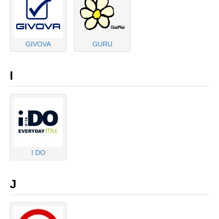
GIVOVA
GURU
I
I DO
J