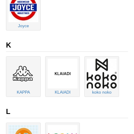
Joyce
K
KAPPA
KLAIADI
koko noko
L