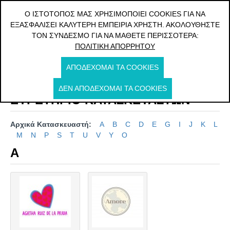
ΔΩΡΕΑΝ ΜΕΤΑΦΟΡΙΚΑ ΓΙΑ ΠΑΡΑΓΓΕΛΙΕΣ ΑΝΩ ΤΩΝ 20€
Ο ΙΣΤΌΤΟΠΌΣ ΜΑΣ ΧΡΗΣΙΜΟΠΟΙΕΊ COOKIES ΓΙΑ ΝΑ
ΕΞΑΣΦΑΛΊΣΕΙ ΚΑΛΎΤΕΡΗ ΕΜΠΕΙΡΊΑ ΧΡΉΣΤΗ. ΑΚΟΛΟΥΘΉΣΤΕ
0
ΤΟΝ ΣΎΝΔΕΣΜΟ ΓΙΑ ΝΑ ΜΆΘΕΤΕ ΠΕΡΙΣΣΌΤΕΡΑ:
ΠΟΛΙΤΙΚΉ ΑΠΟΡΡΉΤΟΥ
Κατασκευαστής
ΑΠΟΔΈΧΟΜΑΙ ΤΑ COOKIES
ΔΕΝ ΑΠΟΔΈΧΟΜΑΙ ΤΑ COOKIES
ΕΥΡΕΤΉΡΙΟ ΚΑΤΑΣΚΕΥΑΣΤΏΝ
Αρχικά Κατασκευαστή:
A
B
C
D
E
G
I
J
K
L
M
N
P
S
T
U
V
Y
Ο
A