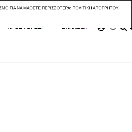
ΚΑΛΕΣΤΕ ΜΑΣ Τ:210 59 08 038 / VIBER & WHATS UP: 6945998887
ΣΜΟ ΓΙΑ ΝΑ ΜΆΘΕΤΕ ΠΕΡΙΣΣΌΤΕΡΑ:
ΠΟΛΙΤΙΚΉ ΑΠΟΡΡΉΤΟΥ
ΠΡΟΣΦΟΡΈΣ
//
BRANDS
//