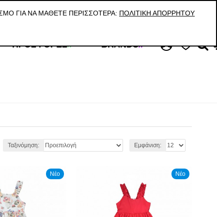
ΚΑΛΕΣΤΕ ΜΑΣ Τ:210 59 08 038 / VIBER & WHATS UP: 6945998887
ΣΜΟ ΓΙΑ ΝΑ ΜΆΘΕΤΕ ΠΕΡΙΣΣΌΤΕΡΑ:
ΠΟΛΙΤΙΚΉ ΑΠΟΡΡΉΤΟΥ
ΠΡΟΣΦΟΡΈΣ
//
BRANDS
//
Ταξινόμηση:
Εμφάνιση:
Νέο
Νέο