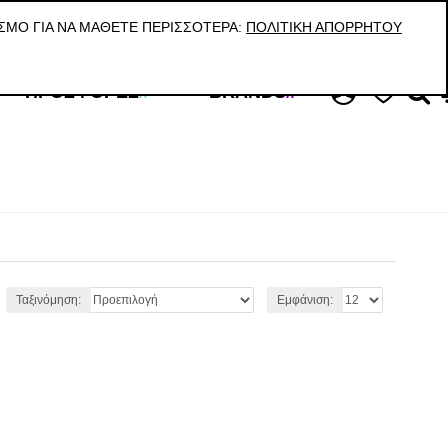
ΚΑΛΕΣΤΕ ΜΑΣ Τ:210 59 08 038 / VIBER & WHATS UP: 6945998887
ΣΜΟ ΓΙΑ ΝΑ ΜΆΘΕΤΕ ΠΕΡΙΣΣΌΤΕΡΑ:
ΠΟΛΙΤΙΚΉ ΑΠΟΡΡΉΤΟΥ
ΠΡΟΣΦΟΡΈΣ
//
BRANDS
//
Ταξινόμηση:
Εμφάνιση: