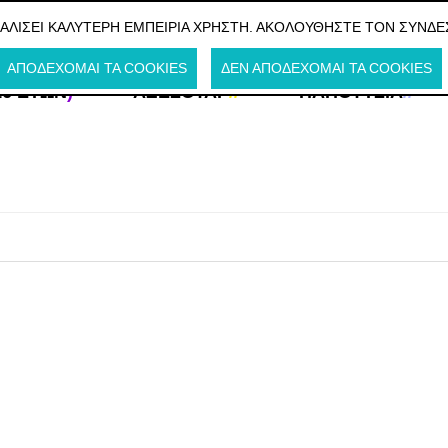
Η ΤΗΝ ΕΛΛΑΔΑ
ΦΑΛΊΣΕΙ ΚΑΛΎΤΕΡΗ ΕΜΠΕΙΡΊΑ ΧΡΉΣΤΗ. ΑΚΟΛΟΥΘΉΣΤΕ ΤΟΝ ΣΎΝΔΕ
ΑΠΟΔΈΧΟΜΑΙ ΤΑ COOKIES
ΔΕΝ ΑΠΟΔΈΧΟΜΑΙ ΤΑ COOKIES
16 ΕΤΏΝ
)
ΑΞΕΣΟΥΆΡ
//
ΠΑΠΟΎΤΣΙΑ
//