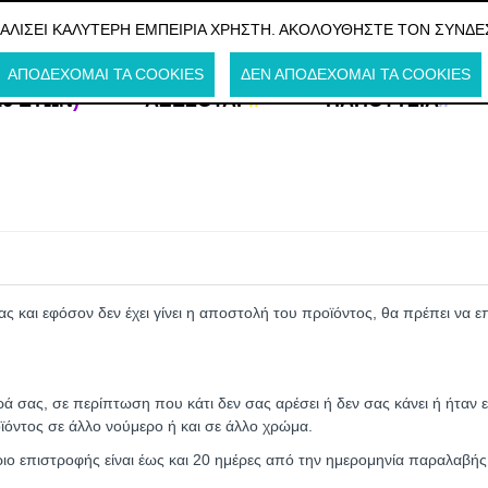
Η ΤΗΝ ΕΛΛΑΔΑ
ΦΑΛΊΣΕΙ ΚΑΛΎΤΕΡΗ ΕΜΠΕΙΡΊΑ ΧΡΉΣΤΗ. ΑΚΟΛΟΥΘΉΣΤΕ ΤΟΝ ΣΎΝΔΕ
ΑΠΟΔΈΧΟΜΑΙ ΤΑ COOKIES
ΔΕΝ ΑΠΟΔΈΧΟΜΑΙ ΤΑ COOKIES
16 ΕΤΏΝ
)
ΑΞΕΣΟΥΆΡ
//
ΠΑΠΟΎΤΣΙΑ
//
ς και εφόσον δεν έχει γίνει η αποστολή του προϊόντος, θα πρέπει να 
ά σας, σε περίπτωση που κάτι δεν σας αρέσει ή δεν σας κάνει ή ήταν ε
οϊόντος σε άλλο νούμερο ή και σε άλλο χρώμα.
ριο επιστροφής είναι έως και 20 ημέρες από την ημερομηνία παραλαβής