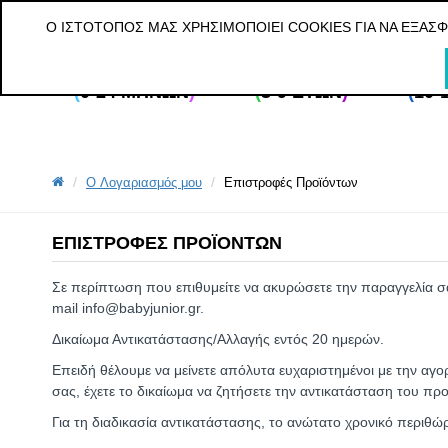
ΔΩΡΕΑΝ ΜΕΤΑΦΟΡΙΚΑ ΓΙΑ ΠΑΡΑΓΓΕΛΙΕΣ ΑΝΩ ΤΩΝ 20€ ΓΙΑ ΟΛ
Ο ΙΣΤΌΤΟΠΌΣ ΜΑΣ ΧΡΗΣΙΜΟΠΟΙΕΊ COOKIES ΓΙΑ ΝΑ ΕΞΑΣ
(
0-24 ΜΗΝΏΝ
)
(
3-9 ΕΤΏΝ
)
(
10-
O Λογαριασμός μου
Επιστροφές Προϊόντων
ΕΠΙΣΤΡΟΦΈΣ ΠΡΟΪΌΝΤΩΝ
Σε περίπτωση που επιθυμείτε να ακυρώσετε την παραγγελία σα
mail info@babyjunior.gr.
Δικαίωμα Αντικατάστασης/Αλλαγής εντός 20 ημερών.
Επειδή θέλουμε να μείνετε απόλυτα ευχαριστημένοι με την αγορ
σας, έχετε το δικαίωμα να ζητήσετε την αντικατάσταση του πρ
Για τη διαδικασία αντικατάστασης, το ανώτατο χρονικό περιθώ