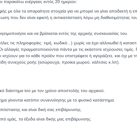
οι παρακάτω ενέργειες εντός 20 ημερών:
ς με όλα τα απαραίτητα στοιχεία για να μπορεί να γίνει αποδεκτή η ε
ωση που δεν είναι εφικτή η αντικατάσταση λόγω μη διαθεσιμότητας το
ρησιμοποιήσει και να βρίσκεται εντός της αρχικής συσκευασίας του.
όλες τις πληροφορίες: τιμή, κωδικό...) χωρίς να έχει αλλοιωθεί ή κατα
ά. Οι αλλαγές πραγματοποιούνται πάντα με τις εκάστοτε ισχύουσες τιμές
χύουν για το κάθε προϊόν που επιστρέφετε ή αγοράζετε, και όχι με τη
είδη συνεχούς ροής (εσώρουχα, προίκα μωρού, κάλτσες κ.λπ).
κό διάστημα ίσο με τον χρόνο αποστολής του αρχικού.
ημα γίνονται κατόπιν συνεννόησης με το φυσικό κατάστημα.
πόστασης και είναι δική σας επιβάρυνσης.
από εμάς, τα έξοδα είναι δικής μας επιβάρυνσης.