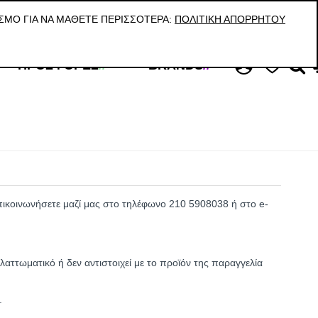
ΚΑΛΕΣΤΕ ΜΑΣ Τ:210 59 08 038 / VIBER & WHATS UP: 6945998887
ΣΜΟ ΓΙΑ ΝΑ ΜΆΘΕΤΕ ΠΕΡΙΣΣΌΤΕΡΑ:
ΠΟΛΙΤΙΚΉ ΑΠΟΡΡΉΤΟΥ
ΠΡΟΣΦΟΡΈΣ
//
BRANDS
//
επικοινωνήσετε μαζί μας στο τηλέφωνο 210 5908038 ή στο e-
λαττωματικό ή δεν αντιστοιχεί με το προϊόν της παραγγελία
.