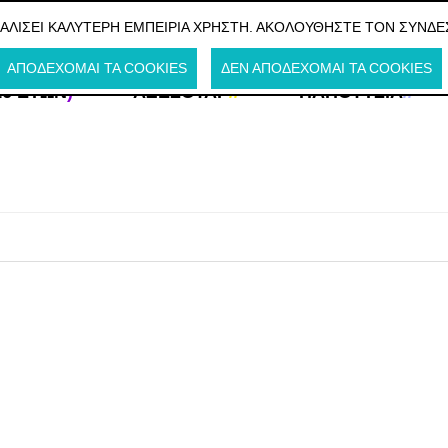
Η ΤΗΝ ΕΛΛΑΔΑ
ΦΑΛΊΣΕΙ ΚΑΛΎΤΕΡΗ ΕΜΠΕΙΡΊΑ ΧΡΉΣΤΗ. ΑΚΟΛΟΥΘΉΣΤΕ ΤΟΝ ΣΎΝΔΕ
ΑΠΟΔΈΧΟΜΑΙ ΤΑ COOKIES
ΔΕΝ ΑΠΟΔΈΧΟΜΑΙ ΤΑ COOKIES
16 ΕΤΏΝ
)
ΑΞΕΣΟΥΆΡ
//
ΠΑΠΟΎΤΣΙΑ
//