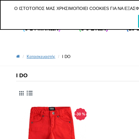
ΔΩΡΕΑΝ ΜΕΤΑΦΟΡΙΚΑ ΓΙΑ ΠΑΡΑΓΓΕΛΙΕΣ ΑΝΩ ΤΩΝ 20€ ΓΙΑ ΟΛ
Ο ΙΣΤΌΤΟΠΌΣ ΜΑΣ ΧΡΗΣΙΜΟΠΟΙΕΊ COOKIES ΓΙΑ ΝΑ ΕΞΑΣ
(
0-24 ΜΗΝΏΝ
)
(
3-9 ΕΤΏΝ
)
(
10-
Κατασκευαστής
I DO
I DO
-30 %