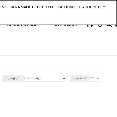
ΚΑΛΕΣΤΕ ΜΑΣ Τ:210 59 08 038 / VIBER & WHATS UP: 6945998887
ΣΜΟ ΓΙΑ ΝΑ ΜΆΘΕΤΕ ΠΕΡΙΣΣΌΤΕΡΑ:
ΠΟΛΙΤΙΚΉ ΑΠΟΡΡΉΤΟΥ
ΠΡΟΣΦΟΡΈΣ
//
BRANDS
//
Ταξινόμηση:
Εμφάνιση: